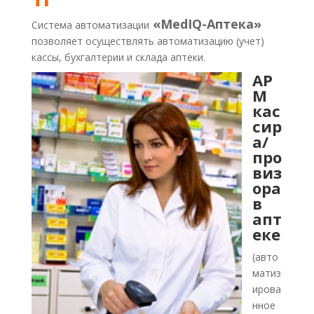
«MedIQ-Аптека»
Система автоматизации
позволяет осуществлять автоматизацию (учет)
кассы, бухгалтерии и склада аптеки.
АР
М
кас
сир
а/
про
виз
ора
в
апт
еке
(авто
матиз
ирова
нное