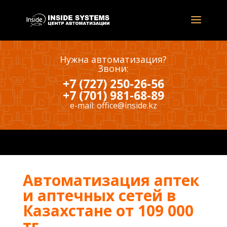
Нужна автоматизация?
Звони:
+7 (727) 250-26-56
+7 (701) 981-68-89
e-mail:
office@inside.kz
Автоматизация аптек
и аптечных сетей в
Казахстане от 109 000
тг