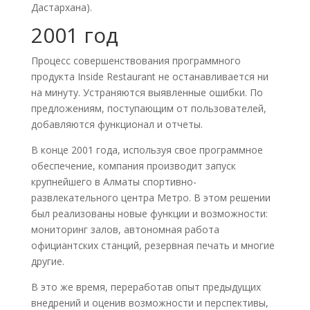
Дастархана).
2001 год
Процесс совершенствования программного
продукта Inside Restaurant не останавливается ни
на минуту. Устраняются выявленные ошибки. По
предложениям, поступающим от пользователей,
добавляются функционал и отчеты.
В конце 2001 года, используя свое программное
обеспечение, компания производит запуск
крупнейшего в Алматы спортивно-
развлекательного центра Метро. В этом решении
был реализованы новые функции и возможности:
мониторинг залов, автономная работа
официантских станций, резервная печать и многие
другие.
В это же время, переработав опыт предыдущих
внедрений и оценив возможности и перспективы,