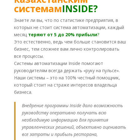
системам
INSIDE?
Знаете ли вы, что по статистике предприятия, в
которых не стоит система автоматизации, каждый
месяц
теряют от 5 до 20% прибыли
?
Это естественно, ведь чем больше становится ваш
бизнес, тем сложнее вам лично контролировать
все процессы.
Системы автоматизации Inside помогают
руководителям всегда держать «руку на пульсе».
Наши системы – это на 100% честный помощник,
который стоит на страже интересов владельца
бизнеса.
Внедрение программы Inside дало возможность
руководству оперативно получать всю
необходимую информацию для принятия
управленческих решений, объективно оценивать
все затраты и прибыль ресторана,