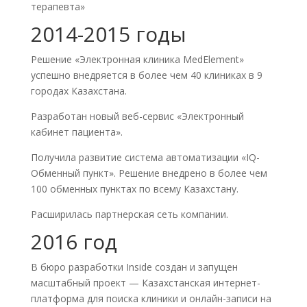
терапевта»
2014-2015 годы
Решение «Электронная клиника MedElement»
успешно внедряется в более чем 40 клиниках в 9
городах Казахстана.
Разработан новый веб-сервис «Электронный
кабинет пациента».
Получила развитие система автоматизации «IQ-
Обменный пункт». Решение внедрено в более чем
100 обменных пунктах по всему Казахстану.
Расширилась партнерская сеть компании.
2016 год
В бюро разработки Inside создан и запущен
масштабный проект — Казахстанская интернет-
платформа для поиска клиники и онлайн-записи на