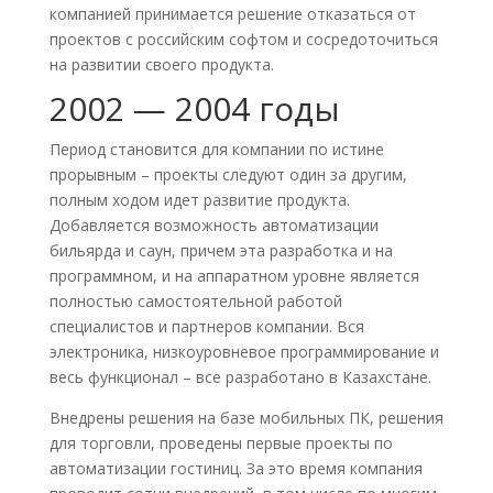
компанией принимается решение отказаться от
проектов с российским софтом и сосредоточиться
на развитии своего продукта.
2002 — 2004 годы
Период становится для компании по истине
прорывным – проекты следуют один за другим,
полным ходом идет развитие продукта.
Добавляется возможность автоматизации
бильярда и саун, причем эта разработка и на
программном, и на аппаратном уровне является
полностью самостоятельной работой
специалистов и партнеров компании. Вся
электроника, низкоуровневое программирование и
весь функционал – все разработано в Казахстане.
Внедрены решения на базе мобильных ПК, решения
для торговли, проведены первые проекты по
автоматизации гостиниц. За это время компания