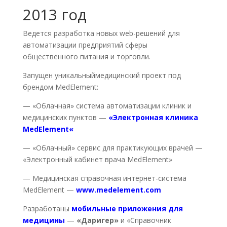
2013 год
Ведется разработка новых web-решений для
автоматизации предприятий сферы
общественного питания и торговли.
Запущен уникальныймедицинский проект под
брендом MedElement:
— «Облачная» система автоматизации клиник и
медицинских пунктов —
«
Электронная клиника
MedElement
«
— «Облачный» сервис для практикующих врачей —
«Электронный кабинет врача MedElement»
— Медицинская справочная интернет-система
MedElement —
www.medelement.com
Разработаны
мобильные приложения для
медицины
—
«Даригер»
и «Справочник