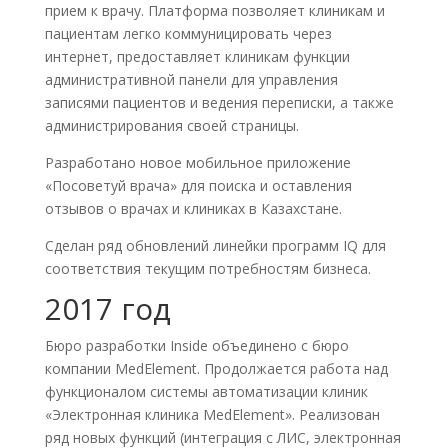
прием к врачу. Платформа позволяет клиникам и
пациентам легко коммуницировать через
интернет, предоставляет клиникам функции
административной панели для управления
записями пациентов и ведения переписки, а также
администрирования своей страницы.
Разработано новое мобильное приложение
«Посоветуй врача» для поиска и оставления
отзывов о врачах и клиниках в Казахстане.
Сделан ряд обновлений линейки программ IQ для
соответствия текущим потребностям бизнеса.
2017 год
Бюро разработки Inside объединено с бюро
компании MedElement. Продолжается работа над
функционалом системы автоматизации клиник
«Электронная клиника MedElement». Реализован
ряд новых функций (интеграция с ЛИС, электронная