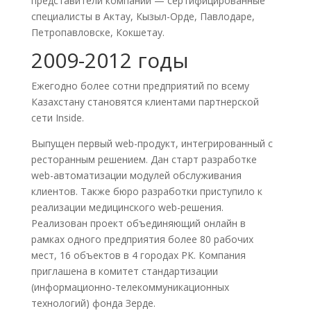
представители компании — сертифицированные
специалисты в Актау, Кызыл-Орде, Павлодаре,
Петропавловске, Кокшетау.
2009-2012 годы
Ежегодно более сотни предприятий по всему
Казахстану становятся клиентами партнерской
сети Inside.
Выпущен первый web-продукт, интегрированный с
ресторанным решением. Дан старт разработке
web-автоматизации модулей обслуживания
клиентов. Также бюро разработки приступило к
реализации медицинского web-решения.
Реализован проект объединяющий онлайн в
рамках одного предприятия более 80 рабочих
мест, 16 объектов в 4 городах РК. Компания
приглашена в комитет стандартизации
(информационно-телекоммуникационных
технологий) фонда Зерде.