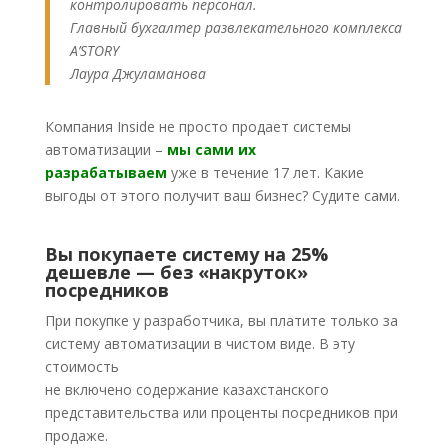
контролировать персонал.
Главный бухгалтер развлекательного комплекса
A’STORY
Лаура Джуламанова
Компания Inside не просто продает системы
автоматизации –
мы сами их
разрабатываем
уже в течение 17 лет. Какие
выгоды от этого получит ваш бизнес? Судите сами.
Вы покупаете систему на 25%
дешевле — без «накруток»
посредников
При покупке у разработчика, вы платите только за
систему автоматизации в чистом виде. В эту
стоимость
не включено содержание казахстанского
представительства или проценты посредников при
продаже.