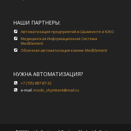
НАШИ ПАРТНЕРЫ:
Автоматизация предприятий в Шымкенте и ЮКО
Медицинская Информационная Система
MedElement
Облачная автоматизация клиник MedElement
НУЖНА АВТОМАТИЗАЦИЯ?
+7 (705) 887-87-32
e-mail:
inside_shymkent@mail.ru